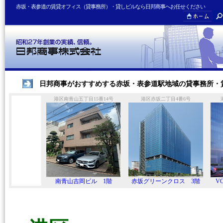
赤坂・表参道の賃貸オフィス（貸事務所）・貸しビルなら日邦商事へお任せください