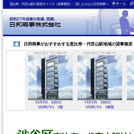
恵比寿・代官山駅の賃貸オフィス（貸事務所）・貸しビルなら日邦商事へ